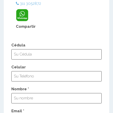
311 3052872
Compartir
Cédula
Celular
Nombre *
Email *