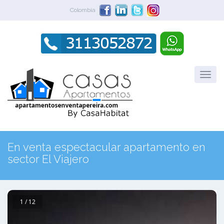
Colombia
En venta espectacular apartamento en
sector El Viajero
1 / 12