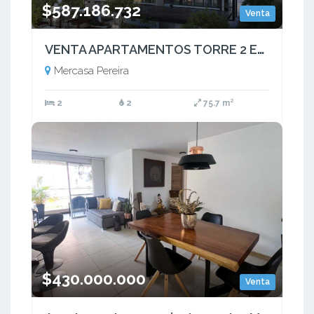
$587.186.732
Venta
VENTA APARTAMENTOS TORRE 2 EXCLUSIVOS AV. SUR PEREIRA
Mercasa Pereira
2
2
75.7 m²
$430.000.000
Venta