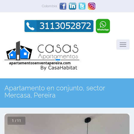
Colombia
Apartamento en conjunto, sector
Mercasa, Pereira
1 / 11