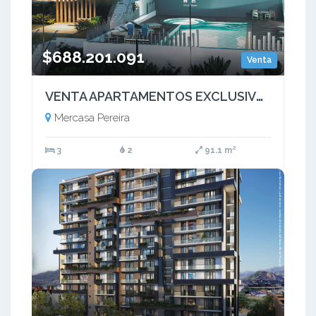
$688.201.091
Venta
VENTA APARTAMENTOS EXCLUSIVOS AV. SUR PEREIRA
Mercasa Pereira
3
2
91.1 m²