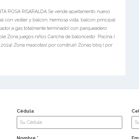
 ROSA RISARALDA Se vende apartamento nuevo
al con vestier y balcón, hermosa vista, balcon principal
lentador a gas totalmente terminado! con parqueadero
iple Zona juegos niños Cancha de baloncesto Piscina (
ir 2024) Zona mascotas( por construir) Zonas bbq ( por
Cédula
Ce
Nombre *
Ema