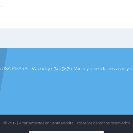
ISARALDA, código: 7465876. Venta y arriendo de casas y apa
© 2017 | Apartamentos en venta Pereira | Todos los derechos reservados